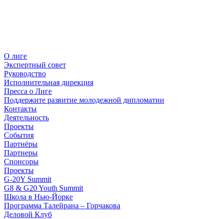
О лиге
Экспертный совет
Руководство
Исполнительная дирекция
Пресса о Лиге
Поддержите развитие молодежной дипломатии
Контакты
Деятельность
Проекты
События
Партнёры
Партнеры
Спонсоры
Проекты
G-20Y Summit
G8 & G20 Youth Summit
Школа в Нью-Йорке
Программа Талейрана – Горчакова
Деловой Клуб