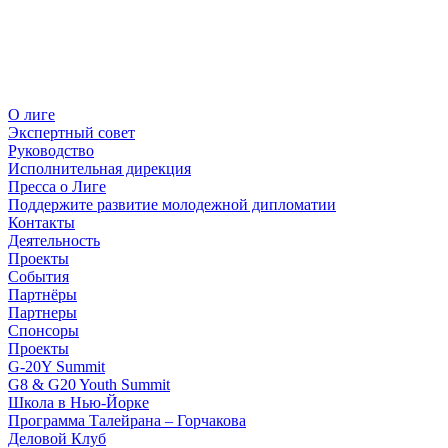
О лиге
Экспертный совет
Руководство
Исполнительная дирекция
Пресса о Лиге
Поддержите развитие молодежной дипломатии
Контакты
Деятельность
Проекты
События
Партнёры
Партнеры
Спонсоры
Проекты
G-20Y Summit
G8 & G20 Youth Summit
Школа в Нью-Йорке
Программа Талейрана – Горчакова
Деловой Клуб